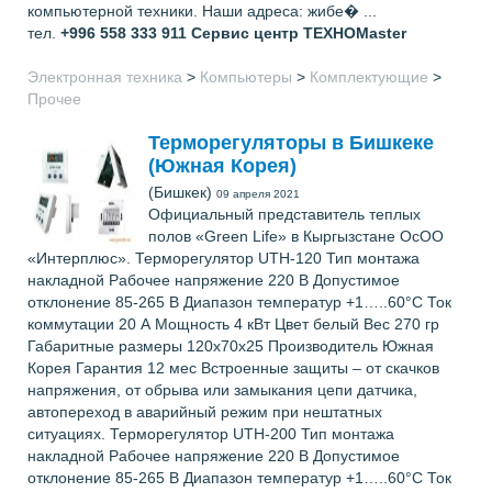
компьютерной техники. Наши адреса: жибе� ...
тел.
+996 558 333 911
Сервис центр ТЕХНОМaster
Электронная техника
>
Компьютеры
>
Комплектующие
>
Прочее
Терморегуляторы в Бишкеке
(Южная Корея)
(Бишкек)
09 апреля 2021
Официальный представитель теплых
полов «Green Life» в Кыргызстане ОсОО
«Интерплюс». Терморегулятор UTH-120 Тип монтажа
накладной Рабочее напряжение 220 В Допустимое
отклонение 85-265 В Диапазон температур +1…..60°С Ток
коммутации 20 А Мощность 4 кВт Цвет белый Вес 270 гр
Габаритные размеры 120х70х25 Производитель Южная
Корея Гарантия 12 мес Встроенные защиты – от скачков
напряжения, от обрыва или замыкания цепи датчика,
автопереход в аварийный режим при нештатных
ситуациях. Терморегулятор UTH-200 Тип монтажа
накладной Рабочее напряжение 220 В Допустимое
отклонение 85-265 В Диапазон температур +1…..60°С Ток