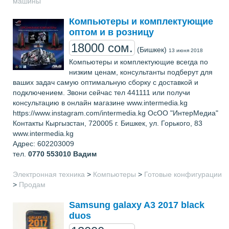
машины
Компьютеры и комплектующие
оптом и в розницу
18000 сом.
(Бишкек)
13 июня 2018
Компьютеры и комплектующие всегда по
низким ценам, консультанты подберут для
ваших задач самую оптимальную сборку с доставкой и
подключением. Звони сейчас тел 441111 или получи
консультацию в онлайн магазине www.intermedia.kg
https://www.instagram.com/intermedia.kg ОсОО "ИнтерМедиа"
Контакты Кыргызстан, 720005 г. Бишкек, ул. Горького, 83
www.intermedia.kg
Адрес: 602203009
тел.
0770 553010
Вадим
Электронная техника
>
Компьютеры
>
Готовые конфигурации
>
Продам
Samsung galaxy A3 2017 black
duos