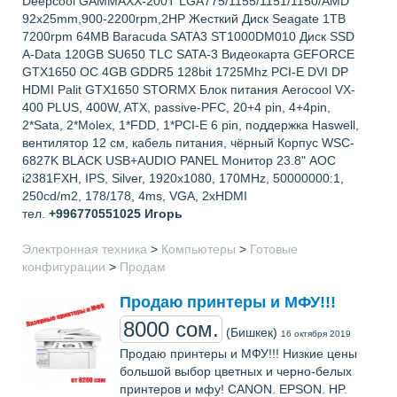
Deepcool GAMMAXX-200T LGA775/1155/1151/1150/AMD
92x25mm,900-2200rpm,2HP Жесткий Диск Seagate 1TB
7200rpm 64MB Baracuda SATA3 ST1000DM010 Диск SSD
A-Data 120GB SU650 TLC SATA-3 Видеокарта GEFORCE
GTX1650 OC 4GB GDDR5 128bit 1725Mhz PCI-E DVI DP
HDMI Palit GTX1650 STORMX Блок питания Aerocool VX-
400 PLUS, 400W, ATX, passive-PFC, 20+4 pin, 4+4pin,
2*Sata, 2*Molex, 1*FDD, 1*PCI-E 6 pin, поддержка Haswell,
вентилятор 12 см, кабель питания, чёрный Корпус WSC-
6827K BLACK USB+AUDIO PANEL Монитор 23.8" AOC
i2381FXH, IPS, Silver, 1920x1080, 170MHz, 50000000:1,
250cd/m2, 178/178, 4ms, VGA, 2xHDMI
тел.
+996770551025
Игорь
Электронная техника
>
Компьютеры
>
Готовые
конфигурации
>
Продам
Продаю принтеры и МФУ!!!
8000 сом.
(Бишкек)
16 октября 2019
Продаю принтеры и МФУ!!! Низкие цены
большой выбор цветных и черно-белых
принтеров и мфу! CANON. EPSON. HP.