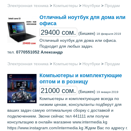
Электронная техника
>
Компьютеры
>
Ноутбуки
>
Продам
Отличный ноутбук для дома или
офиса
29400 сом.
(Бишкек)
18 февраля 2019
Отличный ноутбук для дома или офиса.
Подходит для любых задач.
тел.
0770551052
Александр
Электронная техника
>
Компьютеры
>
Ноутбуки
>
Продам
Компьютеры и комплектующие
оптом и в розницу
21000 сом.
(Бишкек)
19 января 2019
Компьютеры и комплектующие всегда по
низким ценам, консультанты подберут для
ваших задач самую оптимальную сборку с доставкой и
подключением. Звони сейчас тел 441111 или получи
консультацию в онлайн магазине www.intermedia.kg
https://www.instagram.com/intermedia.kg Ждем Вас по адресу г.