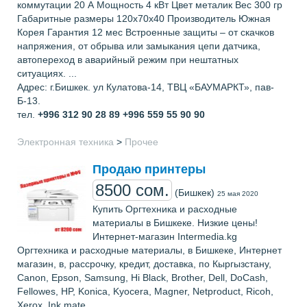
коммутации 20 А Мощность 4 кВт Цвет металик Вес 300 гр
Габаритные размеры 120х70х40 Производитель Южная
Корея Гарантия 12 мес Встроенные защиты – от скачков
напряжения, от обрыва или замыкания цепи датчика,
автопереход в аварийный режим при нештатных
ситуациях. ...
Адрес: г.Бишкек. ул Кулатова-14, ТВЦ «БАУМАРКТ», пав-
Б-13.
тел.
+996 312 90 28 89 +996 559 55 90 90
Электронная техника
>
Прочее
Продаю принтеры
8500 сом.
(Бишкек)
25 мая 2020
Купить Оргтехника и расходные
материалы в Бишкеке. Низкие цены!
Интернет-магазин Intermedia.kg
Оргтехника и расходные материалы, в Бишкеке, Интернет
магазин, в, рассрочку, кредит, доставка, по Кыргызстану,
Canon, Epson, Samsung, Hi Black, Brother, Dell, DoCash,
Fellowes, HP, Konica, Kyocera, Magner, Netproduct, Ricoh,
Xerox, Ink mate