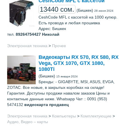
CeshCode MFL с кассетой
13440 сом.
(Бишкек)
28 июня 2024
CeshCode MFL с кассетой на 1000 купюр.
Есть провода и любая прошивка
Адрес: Бишкек
тел.
89264754427
Николай
Электронная техника
>
Прочее
Видеокарты RX 570, RX 580, RX
Vega, GTX 1070, GTX 1080,
1080Ti
(Бишкек)
15 января 2024
Бренды: - GIGABYTE, MSI, ASUS, EVGA,
ZOTAC. Все новые, в закрытых коробках на складе!
Гарантия. Доступны продажи навалом заказов Цены и
контактные данные ниже. Whatsapp Чат :: 0091 (953)
5474132
видеокарта продавец
Электронная техника
>
Компьютеры
>
Комплектующие
>
Аудио, Видео – карты