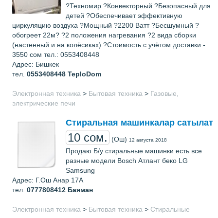
?Техномир ?Конвекторный ?Безопасный для
детей ?Обеспечивает эффективную
циркуляцию воздуха ?Мощный ?2200 Ватт ?Бесшумный ?
обогреет 22м? ?2 положения нагревания ?2 вида сборки
(настенный и на колёсиках) ?Стоимость с учётом доставки -
3550 сом тел.: 0553408448
Адрес: Бишкек
тел.
0553408448
TeploDom
Электронная техника
>
Бытовая техника
>
Газовые,
электрические печи
Стиральная машинкалар сатылат
10 сом.
(Ош)
12 августа 2018
Продаю Б/у стиральные машинки есть все
разные модели Bosch Атлант беко LG
Samsung
Адрес: Г.Ош Анар 17А
тел.
0777808412
Баяман
Электронная техника
>
Бытовая техника
>
Стиральные