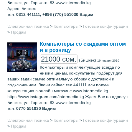
Бишкек, ул. Горького, 83 www.intermedia.kg
Адрес: Бишкек
тел.
0312 441111, +996 (770) 551030
Вадим
Электронная техника
>
Компьютеры
>
Готовые конфигурации
>
Продам
Компьютеры со скидками оптом
и в розницу
21000 сом.
(Бишкек)
19 января 2019
Компьютеры и комплектующие всегда по
низким ценам, консультанты подберут для
ваших задач самую оптимальную сборку с доставкой и
подключением. Звони сейчас тел 441111 или получи
консультацию в онлайн магазине www.intermedia.kg
https://www.instagram.com/intermedia.kg Ждем Вас по адресу г.
Бишкек, ул. Горького, 83 www.intermedia.kg
тел.
0770 551030
Вадим
Электронная техника
>
Компьютеры
>
Готовые конфигурации
>
Продам