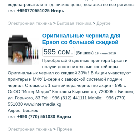
водонагреватели и т.д. низкие цены, доставка во все регионы
тел.
+996770551025
Игорь
Электронная техника
>
Бытовая техника
>
Другое
Оригинальные чернила для
Epson со большой скидкой
595 сом.
(Бишкек)
19 июля 2019
Приобретай 6 цветные принтера Epson и
получи дополнительные контейнеры
Оригинальных чернил со скидкой 30% ! В Акции учавствуют
принтеры и МФУ L-серии с заводской системой подачи
чернил. Стоимость 1 контейнера чернил по акции - 595 с
ОсОО "ИнтерМедиа" Контакты Кыргызстан, 720005 г. Бишкек,
ул. Горького, 83 Tel: +996 (312) 441111 Mobile: +996 (770)
551030 www.intermedia.kg
Адрес: Бишкек
тел.
+996 (770) 551030
Вадим
Электронная техника
>
Прочее