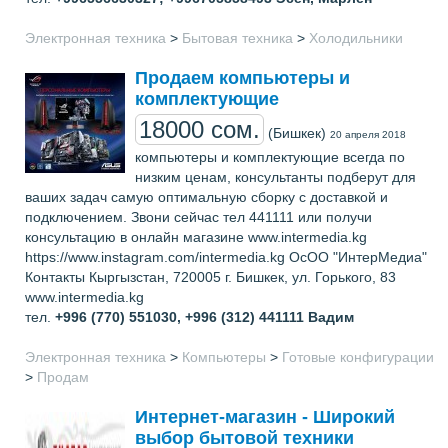
Электронная техника
>
Бытовая техника
>
Холодильники
Продаем компьютеры и
комплектующие
18000 сом.
(Бишкек)
20 апреля 2018
компьютеры и комплектующие всегда по
низким ценам, консультанты подберут для
ваших задач самую оптимальную сборку с доставкой и
подключением. Звони сейчас тел 441111 или получи
консультацию в онлайн магазине www.intermedia.kg
https://www.instagram.com/intermedia.kg ОсОО "ИнтерМедиа"
Контакты Кыргызстан, 720005 г. Бишкек, ул. Горького, 83
www.intermedia.kg
тел.
+996 (770) 551030, +996 (312) 441111
Вадим
Электронная техника
>
Компьютеры
>
Готовые конфигурации
>
Продам
Интернет-магазин - Широкий
выбор бытовой техники