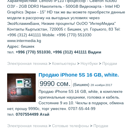
Характеристики: Lenovo IP110 Процессор - Celeron N3060
ОЗУ - 2GB DDR3 Накопитель - 500GB Видеокарта - Intel HD
Graphics Экран - 15" HD так же вы можете приобрести данные
модели в рассрочку на выгодных условиях через
ЭкоИсламикБанк, Низкие проценты! ОсОО "ИнтерМедиа"
Контакты Кыргызстан, 720005 г. Бишкек, ул. Горького, 83 Tel:
+996 (312) 441111 Mobile: +996 (770) 551030
www.intermedia.kg
Адрес: бишкек
тел.
+996 (770) 551030, +996 (312) 441111
Вадим
Электронная техника
>
Компьютеры
>
Ноутбуки
>
Продам
Продаю iPhone 5S 16 GB, white.
9990 сом.
(Бишкек)
28 ноября 2017
Продаю iPhone 5S 16 GB, white, в комплекте
оригинальные наушники, головка и кабель.
Состояние 9 из 10. Чехлы в подарок, обмена
нет, прошу 9990с, торг уместен. 0707-55-44-99
тел.
0707554499
Атай
Электронная техника
>
Сотовые телефоны
>
Продам