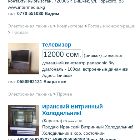
Контакты Кыргызстан, 720005 г. Бишкек, ул. Горького, 83
www.intermedia.kg
тел.
0770 551030
Вадим
Электронная техника
>
Компьютеры
>
Готовые конфигурации
>
Продам
телевизор
12000 сом.
(Бишкек)
12 мая 2018
домашний кинотеатр panasonic б/у.
диагональ - 109см. встроенные динамики
Адрес: Бишкек
тел.
0550992121
Анара эже
Электронная техника
>
Прочее
Иранский Витринный
Холодильник!
(Каракол)
09 мая 2018
Продаю Иранский Витринный Холодильник!
Холодильник в хор. состоянии
тел.
+996556630327; +996705858493
Эсен, Марлен