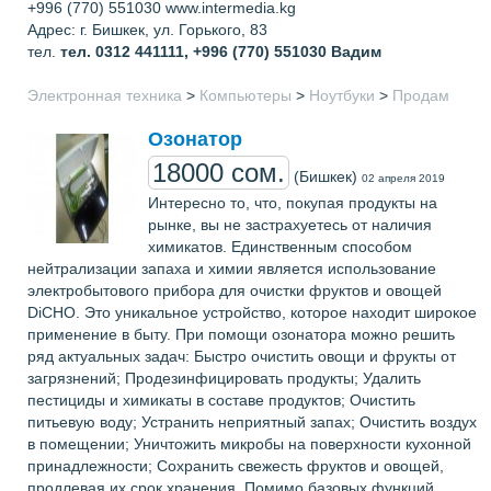
+996 (770) 551030 www.intermedia.kg
Адрес: г. Бишкек, ул. Горького, 83
тел.
тел. 0312 441111, +996 (770) 551030
Вадим
Электронная техника
>
Компьютеры
>
Ноутбуки
>
Продам
Озонатор
18000 сом.
(Бишкек)
02 апреля 2019
Интересно то, что, покупая продукты на
рынке, вы не застрахуетесь от наличия
химикатов. Единственным способом
нейтрализации запаха и химии является использование
электробытового прибора для очистки фруктов и овощей
DiCHO. Это уникальное устройство, которое находит широкое
применение в быту. При помощи озонатора можно решить
ряд актуальных задач: Быстро очистить овощи и фрукты от
загрязнений; Продезинфицировать продукты; Удалить
пестициды и химикаты в составе продуктов; Очистить
питьевую воду; Устранить неприятный запах; Очистить воздух
в помещении; Уничтожить микробы на поверхности кухонной
принадлежности; Сохранить свежесть фруктов и овощей,
продлевая их срок хранения. Помимо базовых функций,