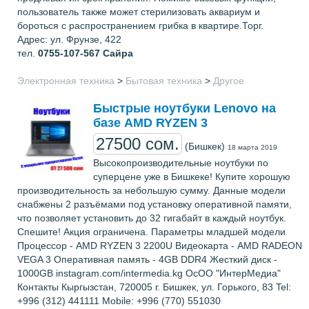
пользователь также может стерилизовать аквариум и
бороться с распространением грибка в квартире.Торг.
Адрес: ул. Фрунзе, 422
тел.
0755-107-567
Сайра
Электронная техника
>
Бытовая техника
>
Другое
Быстрые ноутбуки Lenovo на
базе AMD RYZEN 3
27500 сом.
(Бишкек)
18 марта 2019
Высокопроизводительные ноутбуки по
суперцене уже в Бишкеке! Купите хорошую
производительность за небольшую сумму. Данные модели
снабжены 2 разъёмами под установку оперативной памяти,
что позволяет установить до 32 гигабайт в каждый ноутбук.
Спешите! Акция ограничена. Параметры младшей модели
Процессор - AMD RYZEN 3 2200U Видеокарта - AMD RADEON
VEGA 3 Оперативная память - 4GB DDR4 Жесткий диск -
1000GB instagram.com/intermedia.kg ОсОО "ИнтерМедиа"
Контакты Кыргызстан, 720005 г. Бишкек, ул. Горького, 83 Tel:
+996 (312) 441111 Mobile: +996 (770) 551030