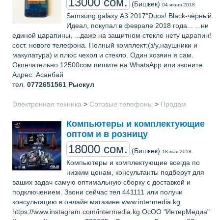
13000 сом.
(Бишкек)
04 июня 2018
Samsung galaxy А3 2017"Duos! Black-чёрный.
Идеал, покупал в феврале 2018 года... ...ни
единой царапины, ...даже на защитном стекле нету царапин!
сост. нового телефона. Полный комплект:(з/у,наушники и
макулатура) и плюс чехол и стекло. Один хозяин я сам.
Окончательно 12500сом пишите на WhatsApp или звоните
Адрес: Асанбай
тел.
0772651561
Рыскул
Электронная техника
>
Сотовые телефоны
>
Продам
Компьютеры и комплектующие
оптом и в розницу
18000 сом.
(Бишкек)
18 мая 2018
Компьютеры и комплектующие всегда по
низким ценам, консультанты подберут для
ваших задач самую оптимальную сборку с доставкой и
подключением. Звони сейчас тел 441111 или получи
консультацию в онлайн магазине www.intermedia.kg
https://www.instagram.com/intermedia.kg ОсОО "ИнтерМедиа"