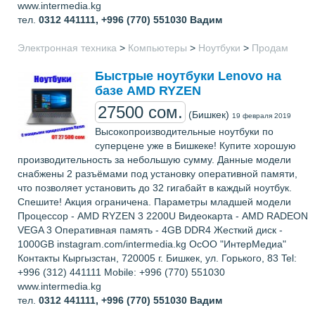
www.intermedia.kg
тел.
0312 441111, +996 (770) 551030
Вадим
Электронная техника
>
Компьютеры
>
Ноутбуки
>
Продам
Быстрые ноутбуки Lenovo на
базе AMD RYZEN
27500 сом.
(Бишкек)
19 февраля 2019
Высокопроизводительные ноутбуки по
суперцене уже в Бишкеке! Купите хорошую
производительность за небольшую сумму. Данные модели
снабжены 2 разъёмами под установку оперативной памяти,
что позволяет установить до 32 гигабайт в каждый ноутбук.
Спешите! Акция ограничена. Параметры младшей модели
Процессор - AMD RYZEN 3 2200U Видеокарта - AMD RADEON
VEGA 3 Оперативная память - 4GB DDR4 Жесткий диск -
1000GB instagram.com/intermedia.kg ОсОО "ИнтерМедиа"
Контакты Кыргызстан, 720005 г. Бишкек, ул. Горького, 83 Tel:
+996 (312) 441111 Mobile: +996 (770) 551030
www.intermedia.kg
тел.
0312 441111, +996 (770) 551030
Вадим