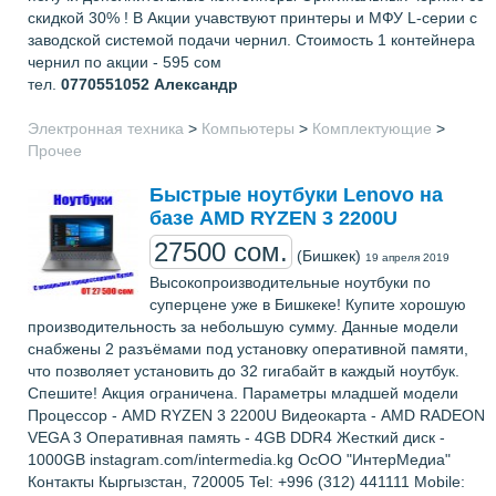
скидкой 30% ! В Акции учавствуют принтеры и МФУ L-серии с
заводской системой подачи чернил. Стоимость 1 контейнера
чернил по акции - 595 сом
тел.
0770551052
Александр
Электронная техника
>
Компьютеры
>
Комплектующие
>
Прочее
Быстрые ноутбуки Lenovo на
базе AMD RYZEN 3 2200U
27500 сом.
(Бишкек)
19 апреля 2019
Высокопроизводительные ноутбуки по
суперцене уже в Бишкеке! Купите хорошую
производительность за небольшую сумму. Данные модели
снабжены 2 разъёмами под установку оперативной памяти,
что позволяет установить до 32 гигабайт в каждый ноутбук.
Спешите! Акция ограничена. Параметры младшей модели
Процессор - AMD RYZEN 3 2200U Видеокарта - AMD RADEON
VEGA 3 Оперативная память - 4GB DDR4 Жесткий диск -
1000GB instagram.com/intermedia.kg ОсОО "ИнтерМедиа"
Контакты Кыргызстан, 720005 Tel: +996 (312) 441111 Mobile: