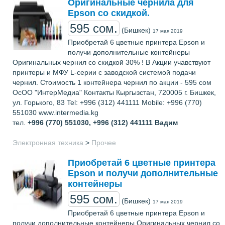
Оригинальные чернила для
Epson со скидкой.
595 сом.
(Бишкек)
17 мая 2019
Приобретай 6 цветные принтера Epson и
получи дополнительные контейнеры
Оригинальных чернил со скидкой 30% ! В Акции учавствуют
принтеры и МФУ L-серии с заводской системой подачи
чернил. Стоимость 1 контейнера чернил по акции - 595 сом
ОсОО "ИнтерМедиа" Контакты Кыргызстан, 720005 г. Бишкек,
ул. Горького, 83 Tel: +996 (312) 441111 Mobile: +996 (770)
551030 www.intermedia.kg
тел.
+996 (770) 551030, +996 (312) 441111
Вадим
Электронная техника
>
Прочее
Приобретай 6 цветные принтера
Epson и получи дополнительные
контейнеры
595 сом.
(Бишкек)
17 мая 2019
Приобретай 6 цветные принтера Epson и
получи дополнительные контейнеры Оригинальных чернил со