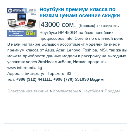
Ноутбуки премиум класса по
низким ценам! осенние скидки
43000 сом.
(Бишкек)
17 октября 2017
Ноутбуки HP 450G4 на базе новейших
процессоров Intel Core i5 по отличной цене!
В наличии так же Большой ассортимент моделей бизнес и
премиум класса от Asus, Acer, Lenovo, Toshiba, MSI. так же вы
можете приобрести данные модели в рассрочку на выгодных
условиях через ЭкоИсламикБанк, Низкие проценты!
www.intermedia.kg
Адрес: г. Бишкек, ул. Горького, 83
тел.
+996 (312) 441111, +996 (770) 551030
Вадим
Электронная техника
>
Компьютеры
>
Ноутбуки
>
Продам