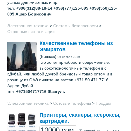
ушные для животных и пр.
тел.
+996(312)88-18-14 +996(777)125-095 +996(550)125-
095
Ашер Борисович
Электронная техника
>
Системы безопасности
>
Охранные сигнализации
Качественные телефоны из
Эмиратов
(Бишкек)
06 ноября 2019
Кто хочет приобрести современные,
высокотехнологичные телефон в с
г.Дубай, или любой другой брендовый товар оптом и в
розницу из ОАЭ пишите на ватсап:+971 50 471 7716.
Адрес: Дубай
тел.
+971504717716
Жазгуль
Электронная техника
>
Сотовые телефоны
>
Продам
Принтеры, сканеры, ксероксы,
картриджи.
10000 сом.
(Бишкек)