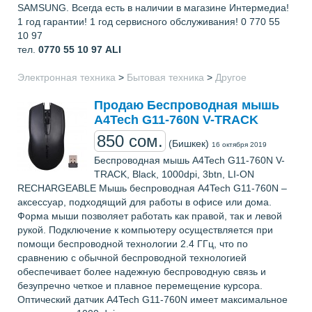
SAMSUNG. Всегда есть в наличии в магазине Интермедиа!
1 год гарантии! 1 год сервисного обслуживания! 0 770 55
10 97
тел.
0770 55 10 97
ALI
Электронная техника
>
Бытовая техника
>
Другое
Продаю Беспроводная мышь
A4Tech G11-760N V-TRACK
850 сом.
(Бишкек)
16 октября 2019
Беспроводная мышь A4Tech G11-760N V-
TRACK, Black, 1000dpi, 3btn, LI-ON
RECHARGEABLE Мышь беспроводная A4Tech G11-760N –
аксессуар, подходящий для работы в офисе или дома.
Форма мыши позволяет работать как правой, так и левой
рукой. Подключение к компьютеру осуществляется при
помощи беспроводной технологии 2.4 ГГц, что по
сравнению с обычной беспроводной технологией
обеспечивает более надежную беспроводную связь и
безупречно четкое и плавное перемещение курсора.
Оптический датчик A4Tech G11-760N имеет максимальное