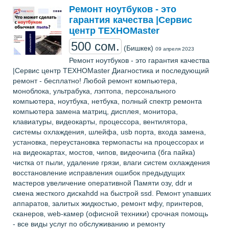
Ремонт ноутбуков - это
гарантия качества |Сервис
центр ТЕХНОМaster
500 сом.
(Бишкек)
09 апреля 2023
Ремонт ноутбуков - это гарантия качества
|Сервис центр ТЕХНОМaster Диагностика и последующий
ремонт - бесплатно! Любой ремонт компьютера,
моноблока, ультрабука, лэптопа, персонального
компьютера, ноутбука, нетбука, полный спектр ремонта
компьютера замена матриц, дисплея, монитора,
клавиатуры, видеокарты, процессора, вентилятора,
системы охлаждения, шлейфа, usb порта, входа замена,
установка, переустановка термопасты на процессорах и
на видеокартах, мостов, чипов, видеочипа (бга пайка)
чистка от пыли, удаление грязи, влаги систем охлаждения
восстановление исправления ошибок предыдущих
мастеров увеличение оперативной Памяти озу, ddr и
смена жесткого дискаhdd на быстрой ssd. Ремонт упавших
аппаратов, залитых жидкостью, ремонт мфу, принтеров,
сканеров, web-камер (офисной техники) срочная помощь
- все виды услуг по обслуживанию и ремонту