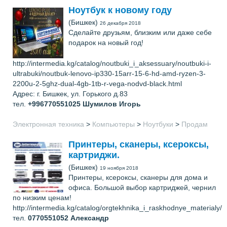
Ноутбук к новому году
(Бишкек)
26 декабря 2018
Сделайте друзьям, близким или даже себе
подарок на новый год!
http://intermedia.kg/catalog/noutbuki_i_aksessuary/noutbuki-i-
ultrabuki/noutbuk-lenovo-ip330-15arr-15-6-hd-amd-ryzen-3-
2200u-2-5ghz-dual-4gb-1tb-r-vega-nodvd-black.html
Адрес: г. Бишкек, ул. Горького д.83
тел.
+996770551025
Шумилов Игорь
Электронная техника
>
Компьютеры
>
Ноутбуки
>
Продам
Принтеры, сканеры, ксероксы,
картриджи.
(Бишкек)
19 ноября 2018
Принтеры, ксероксы, сканеры для дома и
офиса. Большой выбор картриджей, чернил
по низким ценам!
http://intermedia.kg/catalog/orgtekhnika_i_raskhodnye_materialy/
тел.
0770551052
Александр