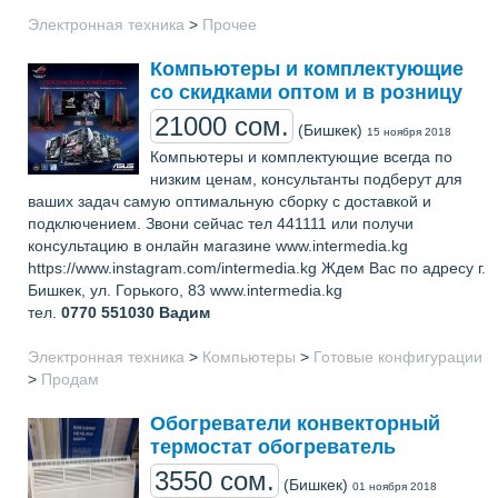
Электронная техника
>
Прочее
Компьютеры и комплектующие
со скидками оптом и в розницу
21000 сом.
(Бишкек)
15 ноября 2018
Компьютеры и комплектующие всегда по
низким ценам, консультанты подберут для
ваших задач самую оптимальную сборку с доставкой и
подключением. Звони сейчас тел 441111 или получи
консультацию в онлайн магазине www.intermedia.kg
https://www.instagram.com/intermedia.kg Ждем Вас по адресу г.
Бишкек, ул. Горького, 83 www.intermedia.kg
тел.
0770 551030
Вадим
Электронная техника
>
Компьютеры
>
Готовые конфигурации
>
Продам
Обогреватели конвекторный
термостат обогреватель
3550 сом.
(Бишкек)
01 ноября 2018