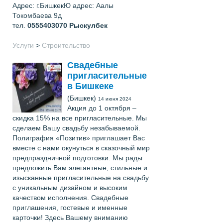
Адрес: г.БишкекЮ адрес: Аалы
Токомбаева 9д
тел.
0555403070
Рыскулбек
Услуги
>
Строительство
Свадебные
пригласительные
в Бишкеке
(Бишкек)
14 июня 2024
Акция до 1 октября –
скидка 15% на все пригласительные. Мы
сделаем Вашу свадьбу незабываемой.
Полиграфия «Позитив» приглашает Вас
вместе с нами окунуться в сказочный мир
предпраздничной подготовки. Мы рады
предложить Вам элегантные, стильные и
изысканные пригласительные на свадьбу
с уникальным дизайном и высоким
качеством исполнения. Свадебные
приглашения, гостевые и именные
карточки! Здесь Вашему вниманию