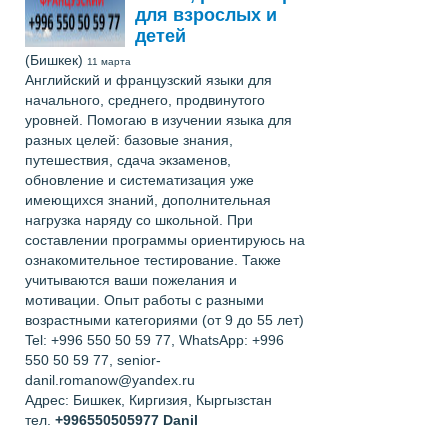
для взрослых и
детей
(Бишкек)
11 марта
Английский и французский языки для
начального, среднего, продвинутого
уровней. Помогаю в изучении языка для
разных целей: базовые знания,
путешествия, сдача экзаменов,
обновление и систематизация уже
имеющихся знаний, дополнительная
нагрузка наряду со школьной. При
составлении программы ориентируюсь на
ознакомительное тестирование. Также
учитываются ваши пожелания и
мотивации. Опыт работы с разными
возрастными категориями (от 9 до 55 лет)
Tel: +996 550 50 59 77, WhatsApp: +996
550 50 59 77, senior-
danil.romanow@yandex.ru
Адрес: Бишкек, Киргизия, Кыргызстан
тел.
+996550505977
Danil