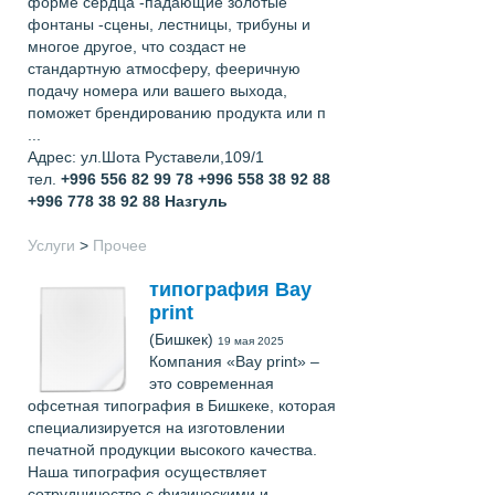
форме сердца -падающие золотые
фонтаны -сцены, лестницы, трибуны и
многое другое, что создаст не
стандартную атмосферу, фееричную
подачу номера или вашего выхода,
поможет брендированию продукта или п
...
Адрес: ул.Шота Руставели,109/1
тел.
+996 556 82 99 78 +996 558 38 92 88
+996 778 38 92 88
Назгуль
Услуги
>
Прочее
типография Bay
print
(Бишкек)
19 мая 2025
Компания «Bay print» –
это современная
офсетная типография в Бишкеке, которая
специализируется на изготовлении
печатной продукции высокого качества.
Наша типография осуществляет
сотрудничество с физическими и