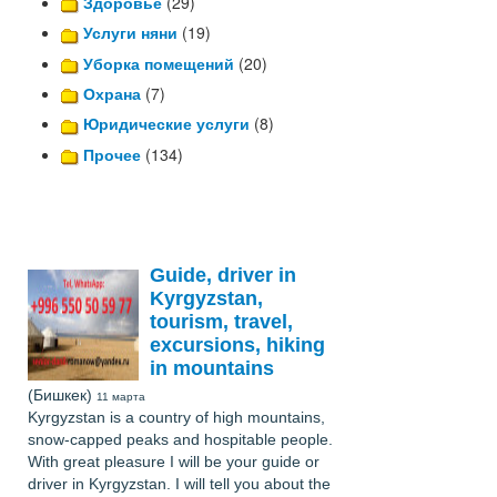
Здоровье
(29)
Услуги няни
(19)
Уборка помещений
(20)
Охрана
(7)
Юридические услуги
(8)
Прочее
(134)
Guide, driver in
Kyrgyzstan,
tourism, travel,
excursions, hiking
in mountains
(Бишкек)
11 марта
Kyrgyzstan is a country of high mountains,
snow-capped peaks and hospitable people.
With great pleasure I will be your guide or
driver in Kyrgyzstan. I will tell you about the