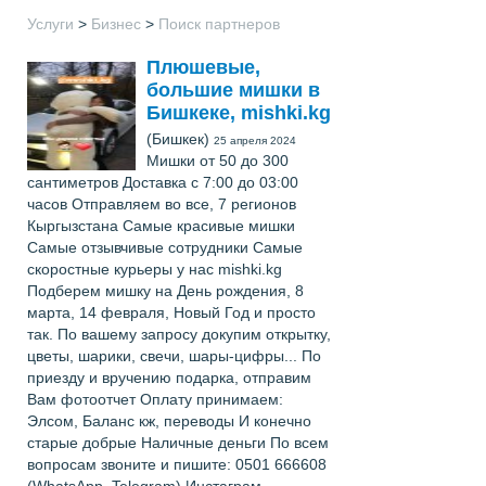
Услуги
>
Бизнес
>
Поиск партнеров
Плюшевые,
большие мишки в
Бишкеке, mishki.kg
(Бишкек)
25 апреля 2024
Мишки от 50 до 300
сантиметров Доставка с 7:00 до 03:00
часов Отправляем во все, 7 регионов
Кыргызстана Самые красивые мишки
Самые отзывчивые сотрудники Самые
скоростные курьеры у нас mishki.kg
Подберем мишку на День рождения, 8
марта, 14 февраля, Новый Год и просто
так. По вашему запросу докупим открытку,
цветы, шарики, свечи, шары-цифры... По
приезду и вручению подарка, отправим
Вам фотоотчет Оплату принимаем:
Элсом, Баланс кж, переводы И конечно
старые добрые Наличные деньги По всем
вопросам звоните и пишите: 0501 666608
(WhatsApp, Telegram) Инстаграм-