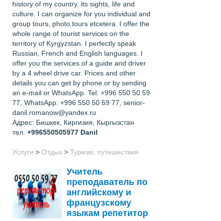
history of my country, its sights, life and
culture. I can organize for you individual and
group tours, photo tours etcetera. I offer the
whole range of tourist services on the
territory of Kyrgyzstan. I perfectly speak
Russian, French and English languages. I
offer you the services of a guide and driver
by a 4 wheel drive car. Prices and other
details you can get by phone or by sending
an e-mail or WhatsApp. Tel: +996 550 50 59
77, WhatsApp: +996 550 50 59 77, senior-
danil.romanow@yandex.ru
Адрес: Бишкек, Киргизия, Кыргызстан
тел.
+996550505977
Danil
Услуги
>
Отдых
>
Туризм, путешествия
Учитель
преподаватель по
английскому и
французскому
языкам репетитор