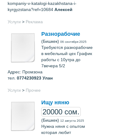
kompaniy-v-katalogi-kazakhstana-i-
kyrgyzstana?ref=10684
Алексей
Услуги
>
Реклама
Разнорабочие
(Бишкек)
06 сентября 2025
Требуются разнорабочие
в мебельный цех График
работы с 10утра до
7вечера 5/2
Адрес: Промзона
тел.
0774230923
Улан
Услуги
>
Прочее
Ищу няню
20000 сом.
(Бишкек)
12 августа 2025
Нужна няня с опытом
которая любит