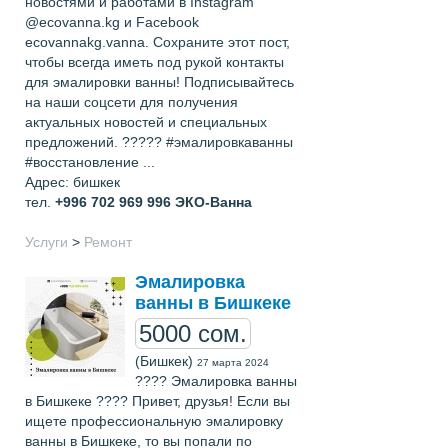
новостями и работами в Instagram
@ecovanna.kg и Facebook
ecovannakg.vanna. Сохраните этот пост,
чтобы всегда иметь под рукой контакты
для эмалировки ванны! Подписывайтесь
на наши соцсети для получения
актуальных новостей и специальных
предложений. ????? #эмалировкаванны
#восстановление ...
Адрес: бишкек
тел.
+996 702 969 996
ЭКО-Ванна
Услуги
>
Ремонт
Эмалировка
ванны в Бишкеке
5000 сом.
(Бишкек)
27 марта 2024
???? Эмалировка ванны
в Бишкеке ???? Привет, друзья! Если вы
ищете профессиональную эмалировку
ванны в Бишкеке, то вы попали по