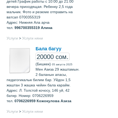
детей.График работы с 10:00 до 21:00
вечера приходящая. Ребенку 2,5 года
мальчик. Фото и резюме отправить на
ватсап 0700355319
Адрес: Нижняя Ала арча
тел.
996700355319
Алина
Услуги
>
Услуги няни
Бала багуу
20000 сом.
(Бишкек)
05 августа 2025
Мен Азиза 29 жаштамын.
2 баланын апасы,
педагогикалык билим бар. Уйдон 1,5
жаштан 3 жашка чейин бала карайм.
Адрес: Л. Толстой кочосу, 146 уй, 42
батир. Номер: 0706226959
тел.
0706226959
Кожокулова Азиза
Услуги
>
Услуги няни