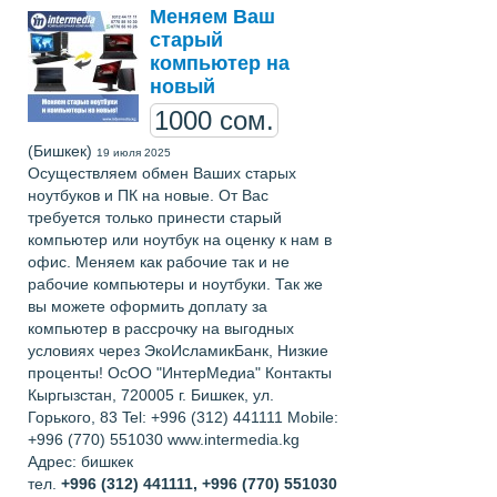
Меняем Ваш
старый
компьютер на
новый
1000 сом.
(Бишкек)
19 июля 2025
Осуществляем обмен Ваших старых
ноутбуков и ПК на новые. От Вас
требуется только принести старый
компьютер или ноутбук на оценку к нам в
офис. Меняем как рабочие так и не
рабочие компьютеры и ноутбуки. Так же
вы можете оформить доплату за
компьютер в рассрочку на выгодных
условиях через ЭкоИсламикБанк, Низкие
проценты! ОсОО "ИнтерМедиа" Контакты
Кыргызстан, 720005 г. Бишкек, ул.
Горького, 83 Tel: +996 (312) 441111 Mobile:
+996 (770) 551030 www.intermedia.kg
Адрес: бишкек
тел.
+996 (312) 441111, +996 (770) 551030