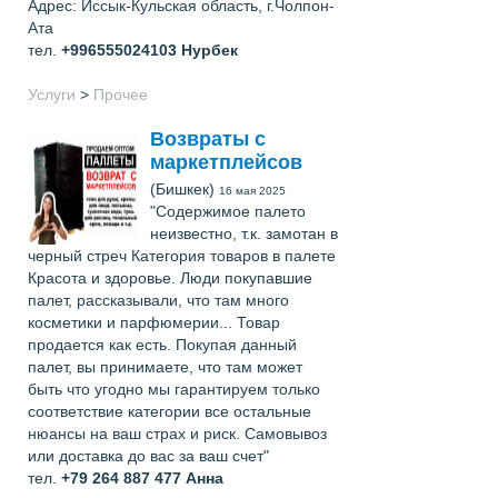
Адрес: Иссык-Кульская область, г.Чолпон-
Ата
тел.
+996555024103
Нурбек
Услуги
>
Прочее
Возвраты с
маркетплейсов
(Бишкек)
16 мая 2025
"Содержимое палето
неизвестно, т.к. замотан в
черный стреч Категория товаров в палете
Красота и здоровье. Люди покупавшие
палет, рассказывали, что там много
косметики и парфюмерии... Товар
продается как есть. Покупая данный
палет, вы принимаете, что там может
быть что угодно мы гарантируем только
соответствие категории все остальные
нюансы на ваш страх и риск. Самовывоз
или доставка до вас за ваш счет"
тел.
+79 264 887 477
Анна