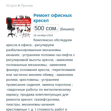
Услуги
>
Прочее
Ремонт офисных
кресел
500 сом.
(Бишкек)
16 октября 2024
Комплексно обследуем
кресла в офисе; -регулируем
разбалансированные механизмы
качания; -устраняем поломки газ-лифта с
регулировкой высоты кресла; -заменяем
поломанные механизмы; -заменяем
фанеру основания кресла; -перетягиваем
или частично меняем обивку; -заменяем
ролики, крестовины; -устраняем
провисание сидения. замена поролона ;
-сварочные работы по металлическому
каркасу. продажа комплектующих для
ремонта кресел: газлифт,ролики,
пиастры, механизмы качания
крестовиныи т. д. ) стоимость работ и