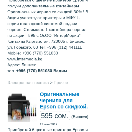
Приобретай 6 цветные принтера Epson и
получи дополнительные контейнеры
Оригинальных чернил со скидкой 30% ! В
Акции учавствуют принтеры и МФУ L-
серии с заводской системой подачи
чернил. Стоимость 1 контейнера чернил
по акции - 595 с ОсОО "ИнтерМедиа"
Контакты Кыргызстан, 720005 г. Бишкек,
ул. Горького, 83 Tel: +996 (312) 441111
Mobile: +996 (770) 551030
www.intermedia.kg
Адрес: Бишкек
тел.
+996 (770) 551030
Вадим
Электронная техника
>
Прочее
Оригинальные
чернила для
Epson со скидкой.
595 сом.
(Бишкек)
17 мая 2019
Приобретай 6 цветные принтера Epson и